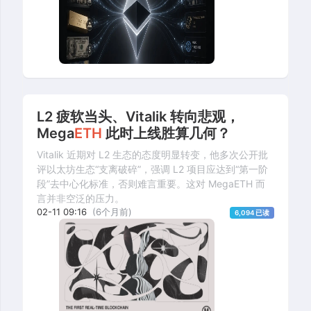
L2 疲软当头、Vitalik 转向悲观，
Mega
ETH
此时上线胜算几何？
Vitalik 近期对 L2 生态的态度明显转变，他多次公开批
评以太坊生态“支离破碎”，强调 L2 项目应达到“第一阶
段”去中心化标准，否则难言重要。这对 MegaETH 而
言并非空泛的压力。
02-11 09:16
(6个月前)
6,094 已读