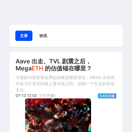
文章
快讯
Aave 出走、TVL 剧震之后，
Mega
ETH
的估值锚在哪里？
当激励与套利资金撑起的账面繁荣退去，MEGA 当前的
市值与它真实的链上基本面之间，还缺一个扎实的价值
支点。
07-13 12:02
(1个月前)
5,428 已读