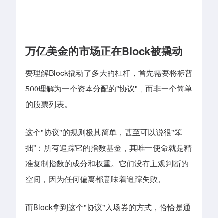
万亿美金的市场正在
Block
被撬动
Block
要理解
撬动了多大的杠杆，首先需要将标普
500
"
"
理解为一个资本分配的
协议
，而非一个简单
的股票列表。
"
"
"
这个
协议
的规则极其简单，甚至可以说很
笨
"
拙
：所有追踪它的指数基金，其唯一使命就是精
准复制指数的成分和权重。它们没有主观判断的
空间，因为任何偏离都意味着追踪失败。
Block
"
"
而
拿到这个
协议
入场券的方式，恰恰是通