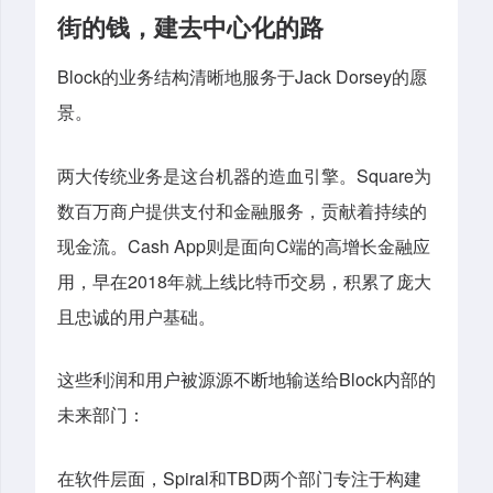
街的钱，建去中心化的路
Block
Jack Dorsey
的业务结构清晰地服务于
的愿
景。
Square
两大传统业务是这台机器的造血引擎。
为
数百万商户提供支付和金融服务，贡献着持续的
Cash App
C
现金流。
则是面向
端的高增长金融应
2018
用，早在
年就上线比特币交易，积累了庞大
且忠诚的用户基础。
Block
这些利润和用户被源源不断地输送给
内部的
未来部门：
Spiral
TBD
在软件层面，
和
两个部门专注于构建