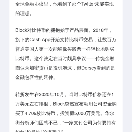
Twitter
全球金融协议里，他看到了那个
未能实现
的理想。
Block
2018
对比特币的拥抱始于产品层面。
年，
Cash App
旗下的
开始支持比特币交易，让数百万
普通美国人第一次能够像买股票一样轻松地购买
——
比特币。这个决定在当时颇具争议
传统金融
Dorsey
圈认为加密货币是投机泡沫，但
看到的是
金融包容性的延伸。
2020
10
1
转折发生在
年
月。当时比特币价格还在
Block
万美元左右徘徊，
突然宣布动用公司资金购
4,709
5,000
买了
枚比特币，投资额
万美元。华尔
街分析师们困惑不已，“一家支付公司为何要持有
"
"
如此
投机性
的资产？”