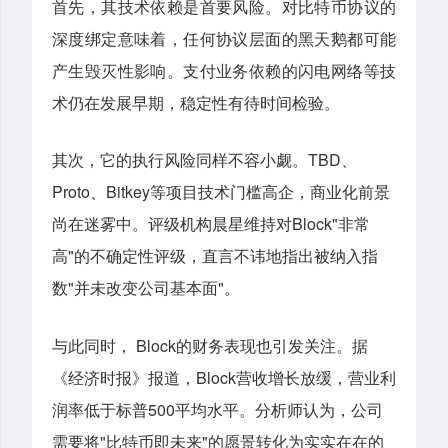
首先，其技术依赖是首要风险。对比特币协议的
深度绑定意味着，任何协议层面的黑天鹅都可能
产生毁灭性影响。支付业务依赖的闪电网络等技
术仍在发展早期，稳定性有待时间检验。
TBD
其次，它的执行风险同样不容小觑。
、
Proto
Bitkey
、
等项目技术门槛高企，商业化前景
Block"
尚在迷雾中。评级机构晨星维持对
非常
"
高
的不确定性评级，直言不讳地指出被纳入指
"
"
数
并未改变公司基本面
。
Block
与此同时，
的财务表现也引发关注。据
Block
《经济时报》报道，
营收增长放缓，营业利
500
润率低于标普
平均水平。分析师认为，公司
"
"
需要将
比特币即未来
的愿景转化为实实在在的