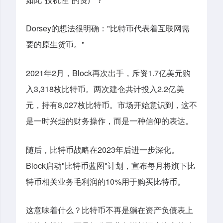
Dorsey
"
的想法很明确：
比特币代表着互联网需
"
要的原生货币。
2021
2
Block
1.7
年
月，
再次出手，斥资
亿美元购
3,318
2.2
入
枚比特币。两次建仓共计投入
亿美
8,027
元，持有
枚比特币。市场开始意识到，这不
是一时兴起的财务操作，而是一种信仰的表达。
2023
随后，比特币战略在
年后进一步深化。
Block
"
"
启动
比特币蓝图
计划，宣布每月将旗下比
10%
特币相关业务毛利润的
用于购买比特币。
这意味着什么？比特币不再是躺在资产负债表上