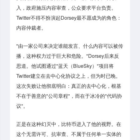
入，政府施压内容审查，公众要求平台负责。
Twitter
Dorsey
不得不扮演起
最不愿成为的角色：
内容仲裁者。
"
由一家公司来决定谁能发言、什么内容可以被传
"Dorsey
播，这种权力过于巨大和危险。
后来反
"
BlueSky
"
思道。他试图通过
蓝天（
）
项目将
Twitter
建立在去中心化协议之上，但为时已晚。
这次失败让他彻底明白：真正的去中心化，根基
"
"
"
不在于善意的
公司章程
，而在于冰冷的
代码协
"
议
。
正是在这种幻灭中，比特币进入了他的视野。在
这个无需许可、抗审查、不属于任何单一实体的