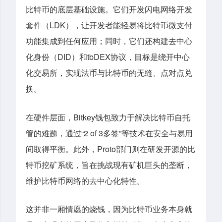
比特币的底层基础设施。它们开发闪电网络开发
LDK
套件（
），让开发者能轻易将比特币微支付
功能集成到任何应用；同时，它们还构建去中心
DID
tbDEX
化身份（
）和
协议，目标是绕开中心
化交易所，实现法币与比特币的无缝、点对点兑
换。
Bitkey
在硬件层面，
钱包致力于解决比特币自托
“2 of 3
”
管的难题，通过
多签
等技术在安全与易用
Proto
间取得平衡。此外，
部门则在研发开源的比
特币挖矿系统，旨在挑战现有矿机巨头的垄断，
维护比特币网络的去中心化特性。
这并非一厢情愿的烧钱，因为比特币业务本身就