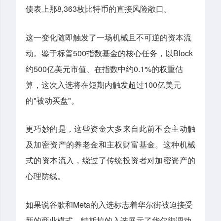
8,363
债表上那
枚比特币的直接风险敞口。
这一变化随即触发了一场机械且不可逆的资本流
500
Block
动。鉴于标普
指数基金的核心任务，以
500
0.1%
约
亿美元市值、在指数中约
的权重估
100
算，这次入选将在短期内触发超过
亿美元
"
"
的
被动买盘
。
更巧妙的是，这些资金大多来自此前不会主动触
及加密资产的养老金和主权财富基金。这种机械
式的资本流入，绕过了传统投资者对加密资产的
心理防线。
Meta
如果说谷歌和
的入选标志着华尔街被迫接受
新的商业模式，特斯拉的入选展示了华尔街调动