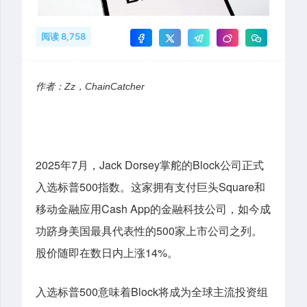
阅读 8,758
作者：Zz，ChainCatcher
2025
7
Jack Dorsey
Block
年
月，
掌舵的
公司正式
500
Square
入选标普
指数。这家拥有支付巨头
和
Cash App
移动金融应用
的金融科技公司，如今成
500
功跻身美国最具代表性的
家上市公司之列。
14%
股价随即在数日内上涨
。
500
Block
入选标普
意味着
将成为全球主流投资组