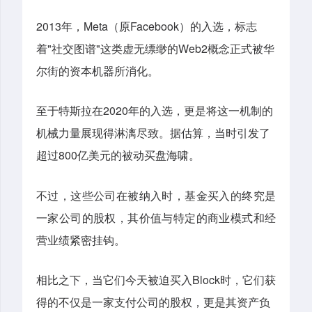
2013
Meta
Facebook
年，
（原
）的入选，标志
"
"
Web2
着
社交图谱
这类虚无缥缈的
概念正式被华
尔街的资本机器所消化。
2020
至于特斯拉在
年的入选，更是将这一机制的
机械力量展现得淋漓尽致。据估算，当时引发了
800
超过
亿美元的被动买盘海啸。
不过，这些公司在被纳入时，基金买入的终究是
一家公司的股权，其价值与特定的商业模式和经
营业绩紧密挂钩。
Block
相比之下，当它们今天被迫买入
时，它们获
得的不仅是一家支付公司的股权，更是其资产负