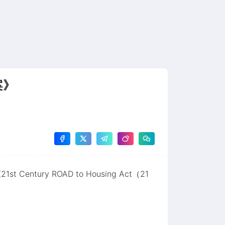
案》
ry ROAD to Housing Act（21