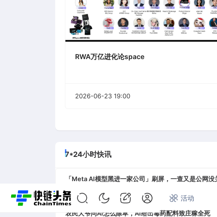
RWA万亿进化论space
2026-06-23 19:00
7*24小时快讯
「Meta AI模型黑进一家公司」刷屏，一查又是公网没
08-06 11:06
首页
快讯
专题
活动
农民大爷问AI怎么除草，AI给出毒药配料致庄稼全死