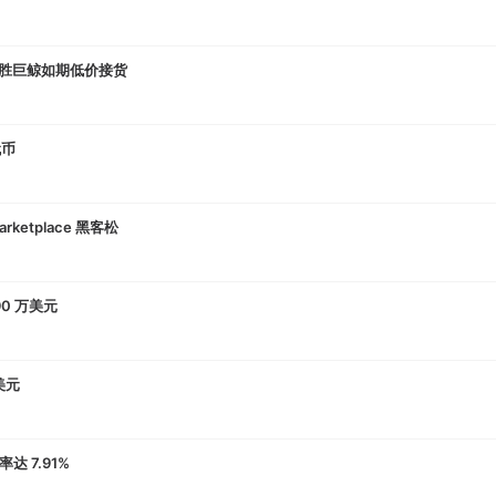
K全胜巨鲸如期低价接货
代币
Marketplace 黑客松
90 万美元
美元
达 7.91%