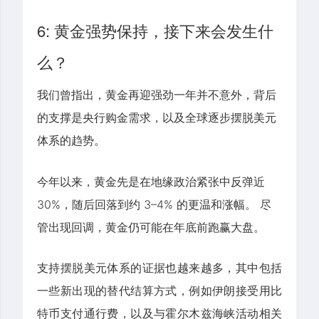
6: 黄金强势保持，接下来会发生什
么？
我们曾指出，黄金再迎强劲一年并不意外，背后
的支撑是央行购金需求，以及全球逐步摆脱美元
体系的趋势。
今年以来，黄金先是在地缘政治紧张中反弹近
30%，随后回落到约 3–4% 的更温和涨幅。 尽
管出现回调，黄金仍可能在年底前跑赢大盘。
支持摆脱美元体系的证据也越来越多，其中包括
一些新出现的替代结算方式，例如伊朗接受用比
特币支付通行费，以及与霍尔木兹海峡活动相关