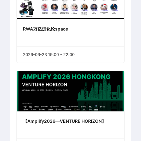
RWA万亿进化论space
2026-06-23 19:00 - 22:00
【Amplify2026—VENTURE HORIZON】