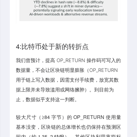
4:比特币处于新的转折点
我们曾预计，提高 OP_RETURN 操作码可写入的
数据量，不会让区块链明显膨胀（OP_RETURN
用于链上写入数据，因需支付手续费，放宽其数
据上限并未导致滥用或网络臃肿）。到目前为
止，数据似乎支持这一判断。
较大尺寸（≥84 字节）的 OP_RETURN 使用量
基本没变，区块链的总体增长也仍保持在预测区
间内（约 1.35–2.5MB）。其他区块利用率指标