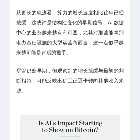
从更长的轨迹看，算力的增长速度相比往年已经
放缓，这或许是结构性变化的早期信号。AI 数据
中心的业务越来越有利可图，尤其对那些能拿到
电力基础设施的大型运营商而言，这一点似乎越
来越可能是背后的推手。
尽管仍处早期，但观察到的增长放缓与最初的判
断相符，可能反映出矿工正逐步转向其他收入来
源。