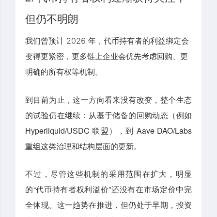
但仍不明朗
我们曾预计 2026 年，代币持有者的利益绑定会
变得更紧密，更多链上企业会优先考虑回购、更
明确的所有权等机制。
到目前为止，这一方向看来没有改变，整个生态
的试验仍在继续：从基于储备的回购动态（例如
Hyperliquid/USDC 联盟），到 Aave DAO/Labs
重组这类治理和结构层面的更新。
不过，尽管这些机制的采用范围在扩大，明显
的“代币持有者权利溢价”还没有在市场定价中完
全体现。这一趋势在推进，但仍处于早期，投资