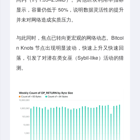
显示，容量仍低于 50%，说明数据灵活性的提升
并未对网络造成实质压力。
与此同时，焦点已转向更宏观的网络动态。Bitcoi
n Knots 节点出现明显波动，快速上升又快速回
落，引发了对潜在类女巫（Sybil-like）活动的猜
测。