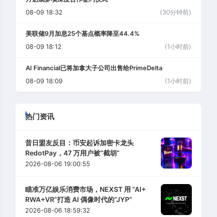
08-09 18:32
(30分钟前)
美联储9月加息25个基点概率降至44.4%
08-09 18:12
(1小时前)
AI Financial已将加拿大子公司出售给PrimeDelta
08-09 18:09
(1小时前)
热门资讯
昔日盟友反目：币安起诉加密卡龙头
RedotPay，47 万用户被“截胡”
2026-08-06 19:00:55
瞄准万亿娱乐消费市场，NEXST 用 “AI+
RWA+VR”打造 AI 偶像时代的“JYP”
2026-08-06 18:59:32