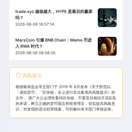
trade.xyz 越做越大，HYPE 是最后的赢家
吗？
2026-08-06 16:57:14
MarsCoin 引爆 BNB Chain：Meme 币进
入 RWA 时代？
2026-08-06 09:58:26
风险提示
根据银保监会等五部门于 2018 年 8月发布《关于防范以
「虚拟货币」「区块链」名义进行非法集资的风险提示》的
文件， 请广大公众理性看待区块链，不要盲目相信天花乱坠
的承诺，树立正确的货币观念和投资理念，切实提高风险意
识；对发现的违法犯罪线索，可积极向有关部门举报反映。