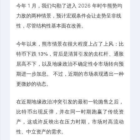
今年 1 月，我们勾勒了进入 2026 年时牛熊势均
力敌的两种情景，预计宏观条件会让走势呈非线
性，尽管结构性基本面在改善。
今年以来，熊市情景在很大程度上占了上风：比
特币下跌 13%，背后是清算引发的去杠杆、通胀
居高不下，以及地缘政治不确定性令市场转向预
期进一步加息。 不过，近期的市场表现透出一种
更微妙的动态。
在近期地缘政治冲突引发的最初一轮抛售之后，
比特币出现反弹，并在同一时期跑赢了传统资
产，这或许反映出在压力时期，市场对高流动
性、中立资产的需求。