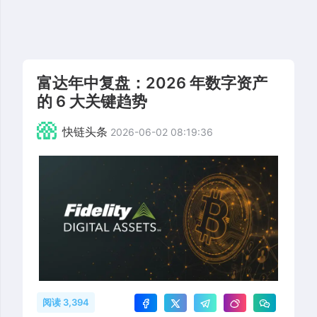
富达年中复盘：2026 年数字资产
的 6 大关键趋势
快链头条
2026-06-02 08:19:36
阅读 3,394