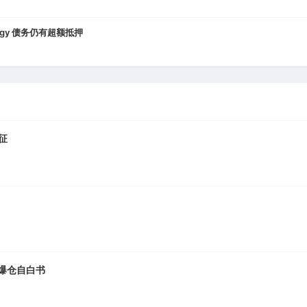
ategy 债务仍有超额抵押
征
美元爆仓自白书