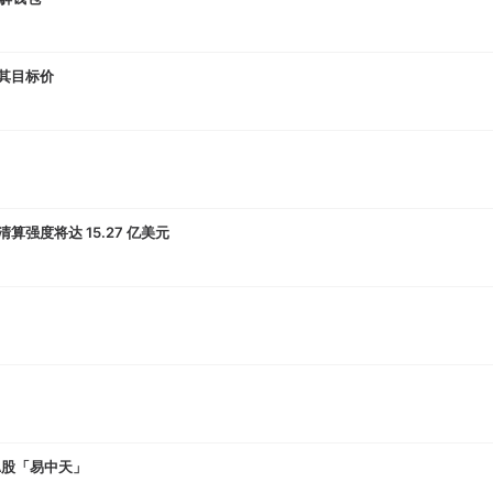
调其目标价
单清算强度将达 15.27 亿美元
及A股「易中天」