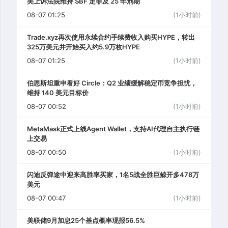
美上诉法院维持 SBF 定罪及 25 年刑期
08-07 01:25
(1小时前)
Trade.xyz再次使用永续合约手续费收入购买HYPE，转出
325万美元并开始买入约5.9万枚HYPE
08-07 01:25
(1小时前)
伯恩斯坦重申看好 Circle：Q2 业绩缓解稳定币竞争担忧，
维持 140 美元目标价
08-07 00:52
(1小时前)
MetaMask正式上线Agent Wallet，支持AI代理自主执行链
上交易
08-07 00:50
(1小时前)
闪迪反弹途中迎来高胜率买家，1名5战全胜巨鲸开多478万
美元
08-07 00:47
(1小时前)
美联储9月加息25个基点概率现报56.5%