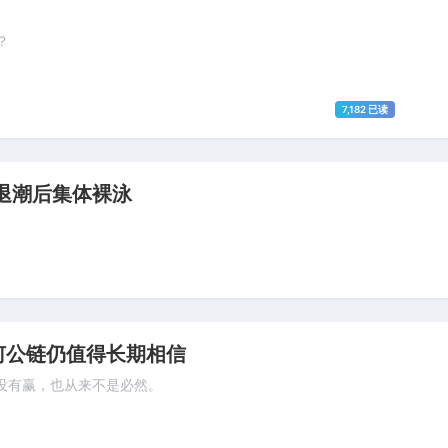
？
7,182 已读
：退潮后集体裸泳
何公链仍值得长期相信
没有赢，也从来不是必然。