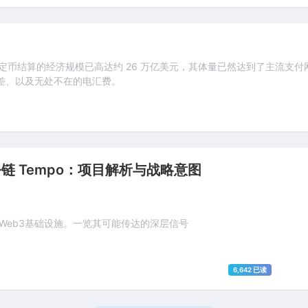
4 年通过稳定币结算的经济规模已高达约 26 万亿美元，其体量已然达到了主
点差、以及无处不在的电汇费。
 L1 公链 Tempo：项目解析与战略意图
度布局Web3基础设施。一览其可能传达的深层信号
6,642 已读