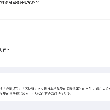
打造 AI 偶像时代的“JYP”
A 时代？
于防范以「虚拟货币」「区块链」名义进行非法集资的风险提示》的文件， 请广
发现的违法犯罪线索，可积极向有关部门举报反映。